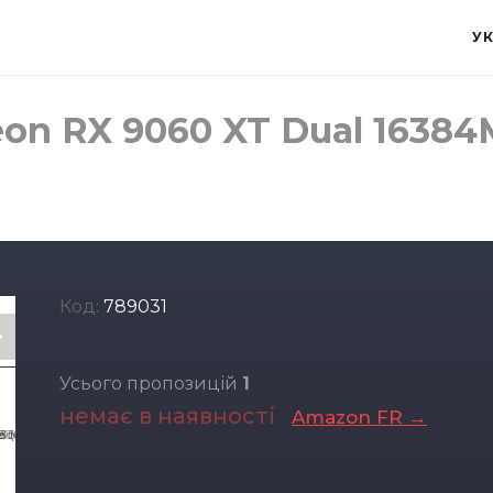
У
eon RX 9060 XT Dual 1638
Код:
789031
Усього пропозицій
1
немає в наявності
Amazon FR →