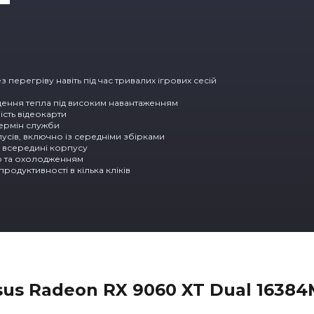
перегріву навіть під час тривалих ігрових сесій
едення тепла під високим навантаженням
ість відеокарти
термін служби
усів, включно із середніми збірками
 всередині корпусу
ю та охолодженням
родуктивності в кілька кліків
sus Radeon RX 9060 XT Dual 1638