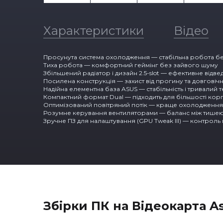
Характеристики
Відео
Просунута система охолодження — стабільна робота без 
Тиха робота — комфортний геймінг без зайвого шуму
Збільшений радіатор і дизайн 2.5-slot — ефективне відв
Посилена конструкція — захист від прогину та довговічн
Надійна елементна база ASUS — стабільність і тривалий 
Компактний формат Dual — підходить для більшості корп
Оптимізований повітряний потік — краще охолодження
Розумне керування вентиляторами — баланс між тише
Зручне ПЗ для налаштування (GPU Tweak III) — контроль п
Збірки ПК на Відеокарта A