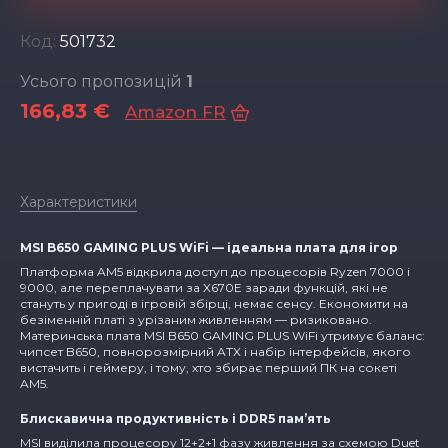
Код:
501732
Усього пропозицій
1
166,83 €
Amazon FR
Характеристики
MSI B650 GAMING PLUS WiFi — ідеальна плата для ігор
Платформа AM5 відкрила доступ до процесорів Ryzen 7000 і
9000, але переплачувати за X670E заради функцій, які не
стануть у пригоді в ігровій збірці, немає сенсу. Економити на
безіменній платі з урізаним живленням — ризиковано.
Материнська плата MSI B650 GAMING PLUS WiFi утримує баланс:
чипсет B650, повнорозмірний ATX і набір інтерфейсів, якого
вистачить і геймеру, і тому, хто збирає перший ПК на сокеті
AM5.
Блискавична продуктивність і DDR5 пам’ять
MSI виділила процесору 12+2+1 фазу живлення за схемою Duet