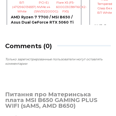
AMD Ryzen 7 7700 / MSI B650 /
Asus Dual GeForce RTX 5060 Ti
AMD Ryzen 
16384MB
Asus Dual 
~2 424,69 €
0
0
16384MB
~2 857,
Comments (0)
Только зарегистрированные пользователи могут оставлять
комментарии
Питання про Материнська
плата MSI B650 GAMING PLUS
WIFI (sAM5, AMD B650)