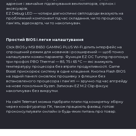
адресне і звичайне підсвічування вентиляторів, стрічок і
аксесуарів;
EZ Debug LED — чотири діагностичні світлодіоди вказують на
проблемний компонент під час складання, чи то процесор,
пам’ять, відеокарта, чи то накопичувач.
Простий BIOS і легке налаштування
Click BIOS у MSI B650 GAMING PLUS Wi-Fi ділить інтерфейс на
спрощений режим для новачків і розширений — щоб тонко
налаштувати кожен параметр. Функція EZ OC Tuning пропонує
три профілі PBO Thermal — 85, 75 і 65 °C — які знижують
температуру процесора без втрати продуктивності. Game
Boost прискорює систему в одне клацання. Кнопка Flash BIOS
на задній панелі оновлює прошивку з флешки без
встановленого процесора і пам’яті — зручно під час апгрейду
на нове покоління Ryzen. Затискач EZ M.2 Clip фіксує
накопичувач без викрутки.
На сайті Telemart можна підібрати плати під конкретну збірку
через конфігуратор ПК, також працюють фахівці, готові
проконсультувати онлайн із будь-яких питань про товар.