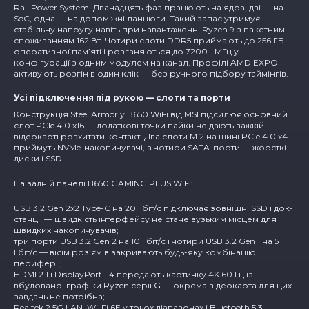
Rail Power System. Дванадцять фаз працюють на ядра, дві — на
SoC, одна — на допоміжні ланцюги. Такий запас утримує
стабільну напругу навіть при навантаженні Ryzen 9 з пакетним
споживанням 162 Вт. Чотири слоти DDR5 приймають до 256 ГБ
оперативної пам’яті і розганяються до 7200+ МГц у
конфігурації з одним модулем на канал. Профілі AMD EXPO
активують розгін в один клік — без ручного підбору таймінгів.
Усі підключення під рукою — слоти та порти
Конструкція Steel Armor у B650 WiFi від MSI підсилює основний
слот PCIe 4.0 x16 — додаткові точки пайки не дають важкій
відеокарті розхитати контакт. Два слоти M.2 на шині PCIe 4.0 x4
приймуть NVMe-накопичувачі, а чотири SATA-порти — жорсткі
диски і SSD.
На задній панелі B650 GAMING PLUS WiFi:
USB 3.2 Gen 2x2 Type-C на 20 Гбіт/с підключає зовнішні SSD і док-
станції — швидкість інтерфейсу не стане вузьким місцем для
швидких накопичувачів;
три порти USB 3.2 Gen 2 на 10 Гбіт/с і чотири USB 3.2 Gen 1 на 5
Гбіт/с — вісім роз’ємів закривають будь-яку комбінацію
периферії;
HDMI 2.1 і DisplayPort 1.4 передають картинку 4K 60 Гц із
вбудованої графіки Ryzen серії G — окрема відеокарта для цих
завдань не потрібна;
Realtek 2.5G LAN, Wi-Fi 6E у трьох діапазонах і Bluetooth 5.3 —