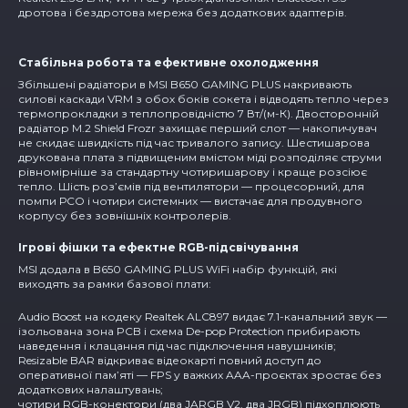
дротова і бездротова мережа без додаткових адаптерів.
Стабільна робота та ефективне охолодження
Збільшені радіатори в MSI B650 GAMING PLUS накривають
силові каскади VRM з обох боків сокета і відводять тепло через
термопрокладки з теплопровідністю 7 Вт/(м-К). Двосторонній
радіатор M.2 Shield Frozr захищає перший слот — накопичувач
не скидає швидкість під час тривалого запису. Шестишарова
друкована плата з підвищеним вмістом міді розподіляє струми
рівномірніше за стандартну чотиришарову і краще розсіює
тепло. Шість роз’ємів під вентилятори — процесорний, для
помпи РСО і чотири системних — вистачає для продувного
корпусу без зовнішніх контролерів.
Ігрові фішки та ефектне RGB-підсвічування
MSI додала в B650 GAMING PLUS WiFi набір функцій, які
виходять за рамки базової плати:
Audio Boost на кодеку Realtek ALC897 видає 7.1-канальний звук —
ізольована зона PCB і схема De-pop Protection прибирають
наведення і клацання під час підключення навушників;
Resizable BAR відкриває відеокарті повний доступ до
оперативної пам’яті — FPS у важких AAA-проєктах зростає без
додаткових налаштувань;
чотири RGB-конектори (два JARGB V2, два JRGB) підхоплюють