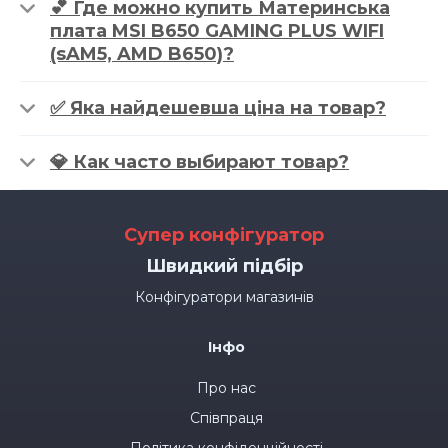
💕 Где можно купить Материнська
плата MSI B650 GAMING PLUS WIFI
(sAM5, AMD B650)?
✅ Яка найдешевша ціна на товар?
💎 Как часто выбирают товар?
Супер конфігуратор
Швидкий підбір
Конфігуратори магазинів
Інфо
Про нас
Співпраця