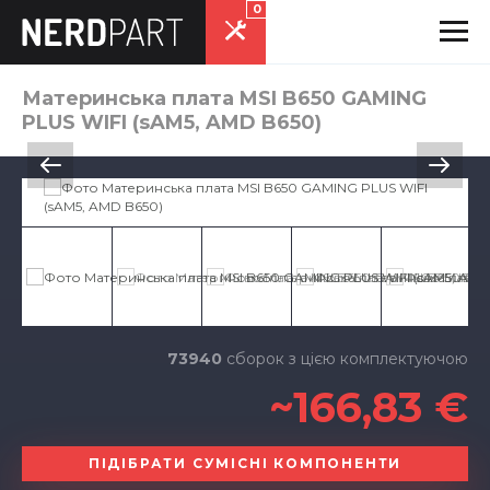
0
Материнська плата MSI B650 GAMING
PLUS WIFI (sAM5, AMD B650)
73940
сборок з цією комплектуючою
~166,83 €
ПІДІБРАТИ СУМІСНІ КОМПОНЕНТИ