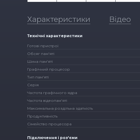
Характеристики
Відео
Технічні характеристики
Готові пристрої
Обсяг пам'яті
Шина пам'яті
Графічний процесор
Тип пам'яті
Серія
Частота графічного ядра
Частота відеопам'яті
Максимальна роздільна здатність
Продуктивність
Сімейство процесора
Підключення і роз'єми