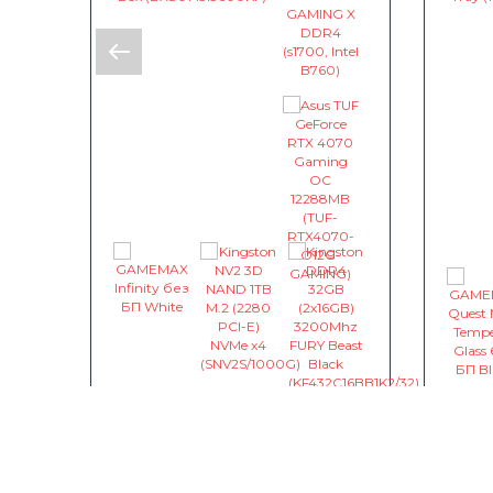
Intel Core i5-13600KF /
Gigabyte B760 / Asus TUF
AMD 
GeForce RTX 4070 Gaming
SI
B650
12288MB
~460,89 €
1
0
RTX 