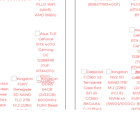
Intel Core i5-13400F /
B760 / Asus TUF GeFo
Ryzen 9 7950X / MSI
RTX 4070 Gaming 12
 / Asus TUF GeForce
~325,70 €
0
4070 Gaming 12288MB