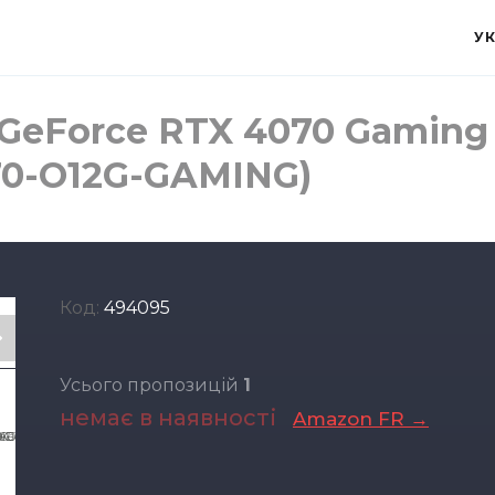
У
 GeForce RTX 4070 Gaming
70-O12G-GAMING)
Код:
494095
Усього пропозицій
1
немає в наявності
Amazon FR →