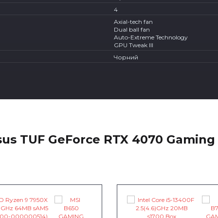
4
Axial-tech fan
Dual ball fan
Auto-Extreme Technology
GPU Tweak III
Чорний
sus TUF GeForce RTX 4070 Gaming