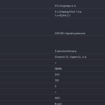
PCI Express 4.0
3 x DisplayPort 1.4a
1 x HDMI 2.1
ARGB-підсвічування
3 вентилятора
DirectX 12, OpenGL 4.6
+
5888
301
139
3
+
650
8 pin