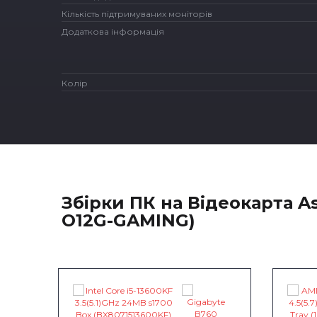
Кількість підтримуваних моніторів
Додаткова інформація
Колір
Збірки ПК на Відеокарта A
O12G-GAMING)