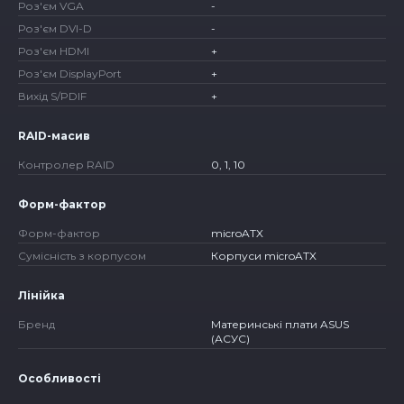
Роз'єм VGA
-
Роз'єм DVI-D
-
Роз'єм HDMI
+
Роз'єм DisplayPort
+
Вихід S/PDIF
+
RAID-масив
Контролер RAID
0, 1, 10
Форм-фактор
Форм-фактор
microATX
Сумісність з корпусом
Корпуси microATX
Лінійка
Бренд
Материнські плати ASUS
(АСУС)
Особливості