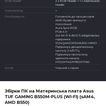
RGB Header
2 x RGB Header + 1 x Addressable
header
Overclocking
+
Особливості
Готовність до процесорів
AMD Ryzen третього
покоління
Aura Sync RGB
PCIe 4.0
2x2 Wi-Fi 6 (802.11 a/b/g/n/ac/ax)
підтримка
1024QAM/OFDMA/MU-MIMO
Підтримує дводіапазонну
частоту 2.4/5 ГГц
Підтримує пропускну
здатність каналу
HT20/HT40/HT80/HT160
Колір
Чорний з сірим
Збірки ПК на Материнська плата Asus
TUF GAMING B550M-PLUS (WI-FI) (sAM4,
AMD B550)