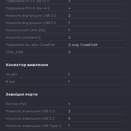
Підтримка PCI-E 16x v3.0
+
Підтримка PCI-E 16x v4.0
+
Кількість внутрішніх USB 2.0
2
Кількість внутрішніх USB 3.2
1
Кількість com (RS-232)
1
Кількість слотів M.2
2
Підтримка SLI або CrossFire
2-way CrossFireX
CHA_FAN
2
Конектор живлення
24-pin
1
8-pin
1
Зовнішні порти
Роз'єм PS/2
+
Кількість зовнішніх USB 2.0
2
Кількість зовнішніх USB 3.2
5
Кількість зовнішніх USB Type-C
1