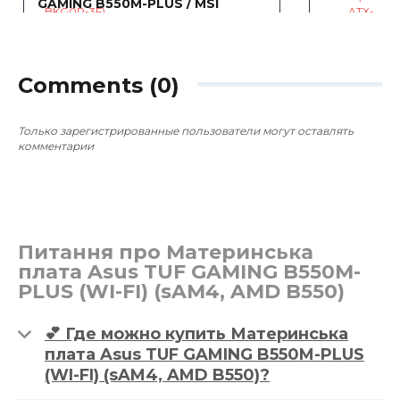
GAMING B550M-PLUS / MSI
GeForce RTX 2070 SUPER
AMD Ryzen 
8192MB
~153,09 €
1
0
GeForce R
8192MB / H
Comments (0)
Asus TUF 
~0,00 €
Только зарегистрированные пользователи могут оставлять
комментарии
Питання про Материнська
плата Asus TUF GAMING B550M-
PLUS (WI-FI) (sAM4, AMD B550)
💕 Где можно купить Материнська
плата Asus TUF GAMING B550M-PLUS
(WI-FI) (sAM4, AMD B550)?