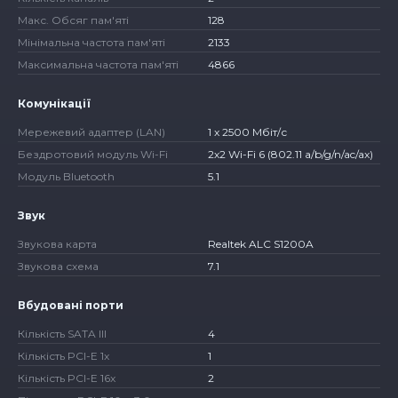
Макс. Обсяг пам'яті
128
Мінімальна частота пам'яті
2133
Максимальна частота пам'яті
4866
Комунікації
Мережевий адаптер (LAN)
1 x 2500 Мбіт/с
Бездротовий модуль Wi-Fi
2х2 Wi-Fi 6 (802.11 a/b/g/n/ac/ax)
Модуль Bluetooth
5.1
Звук
Звукова карта
Realtek ALC S1200A
Звукова схема
7.1
Вбудовані порти
Кількість SATA III
4
Кількість PCI-E 1x
1
Кількість PCI-E 16x
2