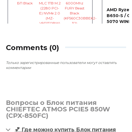
AMD Ryzen
B650-S / G
5070 WIND
~2 479,
AMD Ryzen 7 9800X3D / MSI MAG
B850 / MSI GeForce RTX 5070
GAMING 12288MB
Comments (0)
~2 998,47 €
0
0
Только зарегистрированные пользователи могут оставлять
комментарии
Вопросы о Блок питания
CHIEFTEC ATMOS PCIE5 850W
(CPX-850FC)
💕 Где можно купить Блок питания