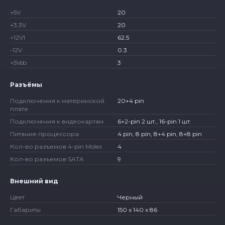
+5V
20
+3.3V
20
+12V1
62.5
-12V
0.3
+5Vsb
3
Разъёмы
Подключения к материнской
20+4 pin
плате
Подключения к видеокартам
6+2-pin 2 шт., 16-pin 1 шт.
Питание процессора
4 pin, 8 pin, 8+4 pin, 8+8 pin
Кол-во разъемов 4-pin Molex
4
Кол-во разъемов SATA
9
Внешний вид
Цвет
Черный
Габариты
150 x 140 x 86