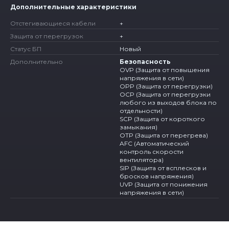
Дополнительные характеристики
Отстегивающиеся кабели
+
Защита от перегрузок
+
Статус БП
Новый
Дополнительно
Безопасность
OVP (Защита от повышения
напряжения в сети)
OPP (Защита от перегрузки)
OCP (Защита от перегрузки
любого из выходов блока по
отдельности)
SCP (Защита от короткого
замыкания)
OTP (Защита от перегрева)
AFC (Автоматический
контроль скорости
вентилятора)
SIP (Защита от всплесков и
бросков напряжения)
UVP (Защита от понижения
напряжения в сети)