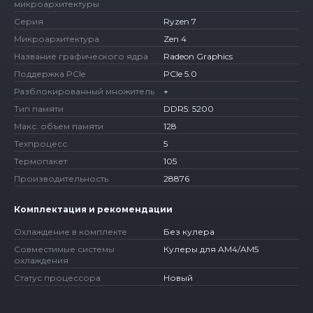
микроархитектуры
Серия
Ryzen 7
Микроархитектура
Zen 4
Название графического ядра
Radeon Graphics
Поддержка PCIe
PCIe 5.0
Разблокированный множитель
+
Тип памяти
DDR5: 5200
Макс. объем памяти
128
Техпроцесс
5
Термопакет
105
Производительность
28876
Комплектация и рекомендации
Охлаждение в комплекте
Без кулера
Совместимые системы
Кулеры для AM4/AM5
охлаждения
Статус процессора
Новый