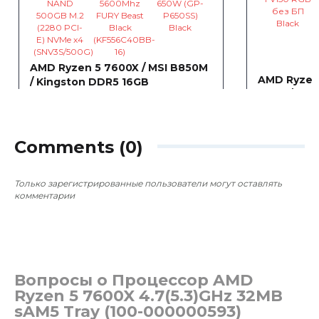
AMD Ryzen 5 7600X / MSI B850M
AMD Ryzen 
/ Kingston DDR5 16GB
B650 / Gig
5070 WIND
~938,84 €
0
0
~2 286,
Comments (0)
Только зарегистрированные пользователи могут оставлять
комментарии
Вопросы о Процессор AMD
Ryzen 5 7600X 4.7(5.3)GHz 32MB
sAM5 Tray (100-000000593)