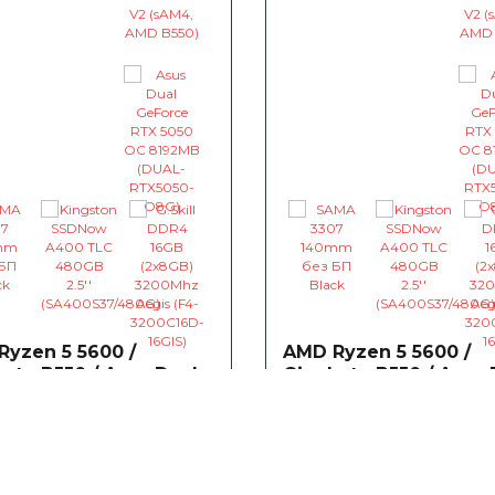
Ryzen 5 5600 /
AMD Ryzen 5 5600 /
yte B550 / Asus Dual
Gigabyte B550 / Asus 
rce RTX 5050 OC
GeForce RTX 5050 OC
MB
8192MB
35,79 €
~1 235,79 €
0
0
0
цессор AMD Ryzen 5 5600
Процессор AMD Ryzen 5 
4.4)GHz 32MB sAM4 Tray (100-
3.5(4.4)GHz 32MB sAM4 Tray