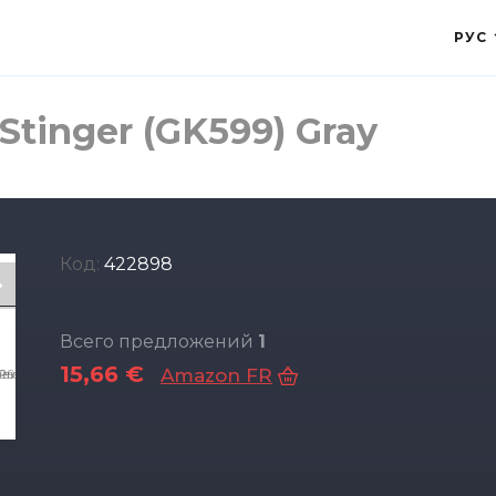
РУС
tinger (GK599) Gray
Код:
422898
Всего предложений
1
15,66 €
Amazon FR