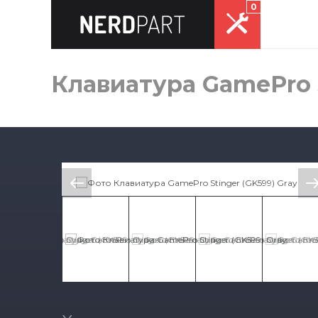
0
Клавиатура GamePro S