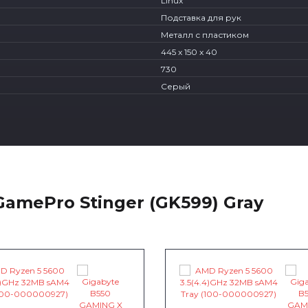
Linux
Подставка для рук
Металл с пластиком
445 x 150 x 40
730
Серый
amePro Stinger (GK599) Gray