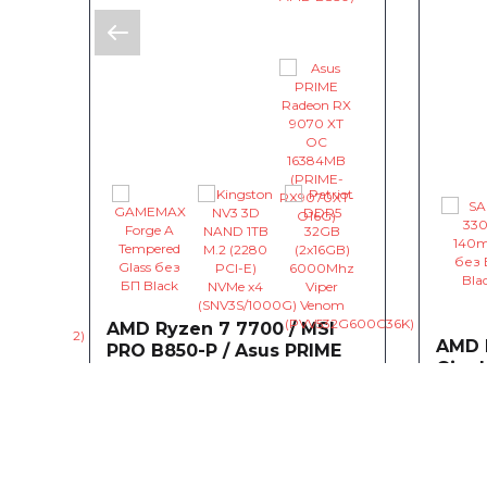
AMD Ryzen 7 7700 / MSI
AMD 
PRO B850-P / Asus PRIME
byte
Gigab
Radeon RX 9070 XT
GeFo
16384MB
~2 029,06 €
0
0
8192
~1 2
0
Процессор AMD Ryzen 7 7700
3.8(5.3)GHz 32MB sAM5 Tray (100-
700X
Про
- 240,29 €
000000592)
(100-
3.5(